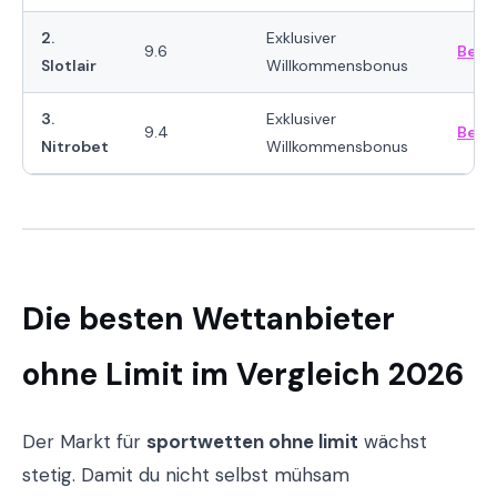
2.
Exklusiver
9.6
Besu
Slotlair
Willkommensbonus
3.
Exklusiver
9.4
Besu
Nitrobet
Willkommensbonus
Die besten Wettanbieter
ohne Limit im Vergleich 2026
Der Markt für
sportwetten ohne limit
wächst
stetig. Damit du nicht selbst mühsam