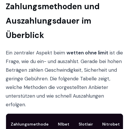
Zahlungsmethoden und
Auszahlungsdauer im
Überblick
Ein zentraler Aspekt beim
wetten ohne limit
ist die
Frage, wie du ein- und auszahlst. Gerade bei hohen
Beträgen zählen Geschwindigkeit, Sicherheit und
geringe Gebühren. Die folgende Tabelle zeigt,
welche Methoden die vorgestellten Anbieter
unterstützen und wie schnell Auszahlungen
erfolgen.
Zahlungsmethode
N1bet
Slotlair
Nitrobet