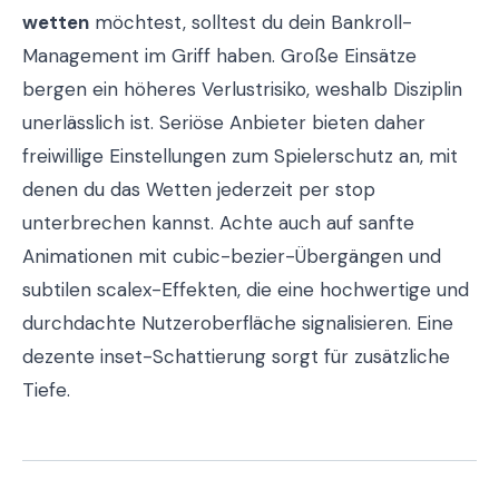
wetten
möchtest, solltest du dein Bankroll-
Management im Griff haben. Große Einsätze
bergen ein höheres Verlustrisiko, weshalb Disziplin
unerlässlich ist. Seriöse Anbieter bieten daher
freiwillige Einstellungen zum Spielerschutz an, mit
denen du das Wetten jederzeit per stop
unterbrechen kannst. Achte auch auf sanfte
Animationen mit cubic-bezier-Übergängen und
subtilen scalex-Effekten, die eine hochwertige und
durchdachte Nutzeroberfläche signalisieren. Eine
dezente inset-Schattierung sorgt für zusätzliche
Tiefe.