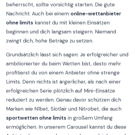
beherrscht, sollte vorsichtig starten. Die gute
Nachricht: Auch bei einem
online-wettanbieter
ohne limits
kannst du mit kleinen Einsätzen
beginnen und dich langsam steigern. Niemand
zwingt dich, hohe Beträge zu setzen.
Grundsätzlich lässt sich sagen: Je erfolgreicher und
ambitionierter du beim Wetten bist, desto mehr
profitierst du von einem Anbieter ohne strenge
Limits. Denn nichts ist ärgerlicher, als nach einer
erfolgreichen Serie plötzlich auf Mini-Einsätze
reduziert zu werden. Genau davor schützen dich
Marken wie N1bet, Slotlair und Nitrobet, die auch
sportwetten ohne limits
in großem Umfang
ermöglichen. In unserem Carousel kannst du diese