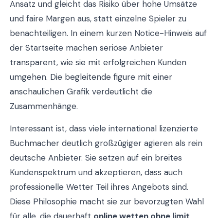
Ansatz und gleicht das Risiko über hohe Umsätze
und faire Margen aus, statt einzelne Spieler zu
benachteiligen. In einem kurzen Notice-Hinweis auf
der Startseite machen seriöse Anbieter
transparent, wie sie mit erfolgreichen Kunden
umgehen. Die begleitende figure mit einer
anschaulichen Grafik verdeutlicht die
Zusammenhänge.
Interessant ist, dass viele international lizenzierte
Buchmacher deutlich großzügiger agieren als rein
deutsche Anbieter. Sie setzen auf ein breites
Kundenspektrum und akzeptieren, dass auch
professionelle Wetter Teil ihres Angebots sind.
Diese Philosophie macht sie zur bevorzugten Wahl
für alle, die dauerhaft
online wetten ohne limit