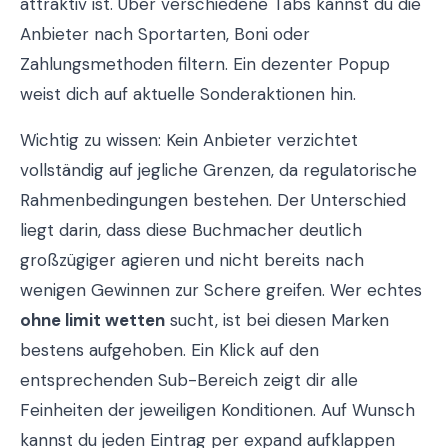
attraktiv ist. Über verschiedene Tabs kannst du die
Anbieter nach Sportarten, Boni oder
Zahlungsmethoden filtern. Ein dezenter Popup
weist dich auf aktuelle Sonderaktionen hin.
Wichtig zu wissen: Kein Anbieter verzichtet
vollständig auf jegliche Grenzen, da regulatorische
Rahmenbedingungen bestehen. Der Unterschied
liegt darin, dass diese Buchmacher deutlich
großzügiger agieren und nicht bereits nach
wenigen Gewinnen zur Schere greifen. Wer echtes
ohne limit wetten
sucht, ist bei diesen Marken
bestens aufgehoben. Ein Klick auf den
entsprechenden Sub-Bereich zeigt dir alle
Feinheiten der jeweiligen Konditionen. Auf Wunsch
kannst du jeden Eintrag per expand aufklappen