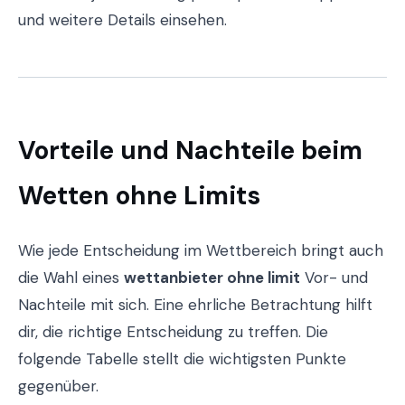
und weitere Details einsehen.
Vorteile und Nachteile beim
Wetten ohne Limits
Wie jede Entscheidung im Wettbereich bringt auch
die Wahl eines
wettanbieter ohne limit
Vor- und
Nachteile mit sich. Eine ehrliche Betrachtung hilft
dir, die richtige Entscheidung zu treffen. Die
folgende Tabelle stellt die wichtigsten Punkte
gegenüber.