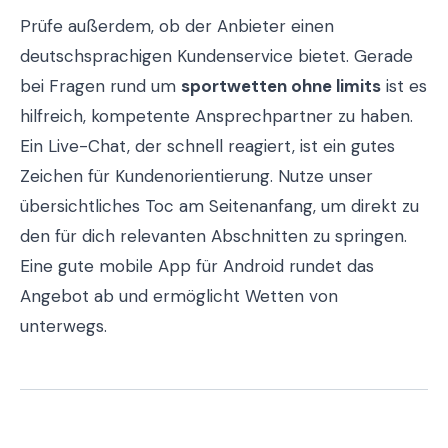
Prüfe außerdem, ob der Anbieter einen
deutschsprachigen Kundenservice bietet. Gerade
bei Fragen rund um
sportwetten ohne limits
ist es
hilfreich, kompetente Ansprechpartner zu haben.
Ein Live-Chat, der schnell reagiert, ist ein gutes
Zeichen für Kundenorientierung. Nutze unser
übersichtliches Toc am Seitenanfang, um direkt zu
den für dich relevanten Abschnitten zu springen.
Eine gute mobile App für Android rundet das
Angebot ab und ermöglicht Wetten von
unterwegs.