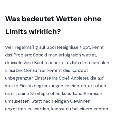
Was bedeutet Wetten ohne
Limits wirklich?
Wer regelmäßig auf Sportereignisse tippt, kennt
das Problem: Sobald man erfolgreich wettet,
drosseln viele Buchmacher plötzlich die maximalen
Einsätze. Genau hier kommt das Konzept
unbegrenzter Einsätze ins Spiel. Anbieter, die auf
strikte Einsatzbegrenzungen verzichten, erlauben
es dir, deine Strategie ohne künstliche Bremsen
umzusetzen. Statt nach einigen Gewinnen
abgestraft zu werden, kannst du bei einem echten