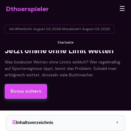
Dthoerspieler
☰
Veröffentlicht: August 03, 2026
·
Aktualisiert: August 03, 2026
Wettanbieter ohne Limits 2026 –
Startseite
Jetzt online ohne Limit wetten
Was bedeutet Wetten ohne Limits wirklich? Wer regelmäßig
auf Sportereignisse tippt, kennt das Problem: Sobald man
erfolgreich wettet, drosseln viele Buchmacher.
Bonus sichern
☰
Inhaltsverzeichnis
▼