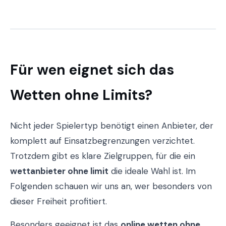
Für wen eignet sich das
Wetten ohne Limits?
Nicht jeder Spielertyp benötigt einen Anbieter, der
komplett auf Einsatzbegrenzungen verzichtet.
Trotzdem gibt es klare Zielgruppen, für die ein
wettanbieter ohne limit
die ideale Wahl ist. Im
Folgenden schauen wir uns an, wer besonders von
dieser Freiheit profitiert.
Besonders geeignet ist das
online wetten ohne