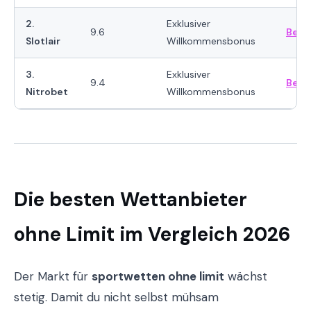
2.
Exklusiver
9.6
Besu
Slotlair
Willkommensbonus
3.
Exklusiver
9.4
Besu
Nitrobet
Willkommensbonus
Die besten Wettanbieter
ohne Limit im Vergleich 2026
Der Markt für
sportwetten ohne limit
wächst
stetig. Damit du nicht selbst mühsam