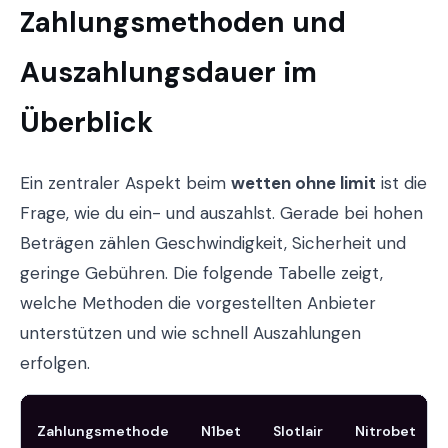
Zahlungsmethoden und
Auszahlungsdauer im
Überblick
Ein zentraler Aspekt beim
wetten ohne limit
ist die
Frage, wie du ein- und auszahlst. Gerade bei hohen
Beträgen zählen Geschwindigkeit, Sicherheit und
geringe Gebühren. Die folgende Tabelle zeigt,
welche Methoden die vorgestellten Anbieter
unterstützen und wie schnell Auszahlungen
erfolgen.
Zahlungsmethode
N1bet
Slotlair
Nitrobet