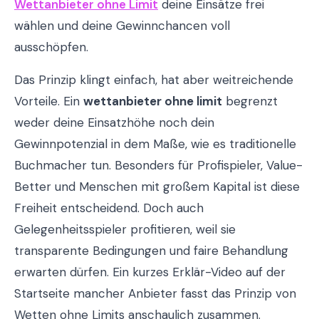
Wettanbieter ohne Limit
deine Einsätze frei
wählen und deine Gewinnchancen voll
ausschöpfen.
Das Prinzip klingt einfach, hat aber weitreichende
Vorteile. Ein
wettanbieter ohne limit
begrenzt
weder deine Einsatzhöhe noch dein
Gewinnpotenzial in dem Maße, wie es traditionelle
Buchmacher tun. Besonders für Profispieler, Value-
Better und Menschen mit großem Kapital ist diese
Freiheit entscheidend. Doch auch
Gelegenheitsspieler profitieren, weil sie
transparente Bedingungen und faire Behandlung
erwarten dürfen. Ein kurzes Erklär-Video auf der
Startseite mancher Anbieter fasst das Prinzip von
Wetten ohne Limits anschaulich zusammen.