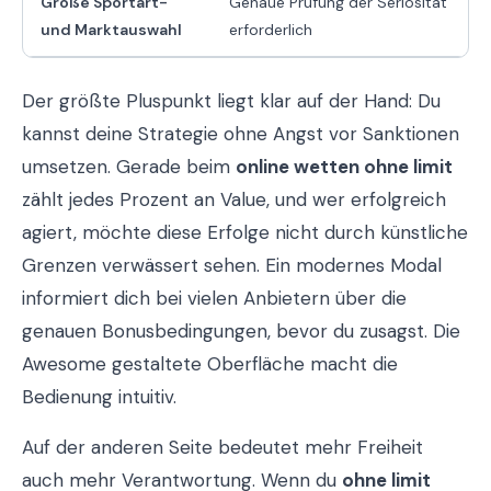
Große Sportart-
Genaue Prüfung der Seriosität
und Marktauswahl
erforderlich
Der größte Pluspunkt liegt klar auf der Hand: Du
kannst deine Strategie ohne Angst vor Sanktionen
umsetzen. Gerade beim
online wetten ohne limit
zählt jedes Prozent an Value, und wer erfolgreich
agiert, möchte diese Erfolge nicht durch künstliche
Grenzen verwässert sehen. Ein modernes Modal
informiert dich bei vielen Anbietern über die
genauen Bonusbedingungen, bevor du zusagst. Die
Awesome gestaltete Oberfläche macht die
Bedienung intuitiv.
Auf der anderen Seite bedeutet mehr Freiheit
auch mehr Verantwortung. Wenn du
ohne limit