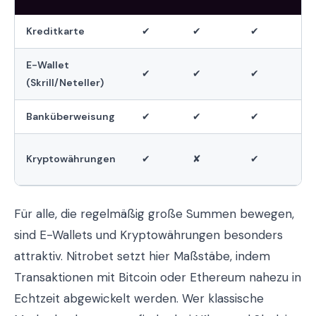
Kreditkarte
✔
✔
✔
E-Wallet
✔
✔
✔
(Skrill/Neteller)
Banküberweisung
✔
✔
✔
Kryptowährungen
✔
✘
✔
Für alle, die regelmäßig große Summen bewegen,
sind E-Wallets und Kryptowährungen besonders
attraktiv. Nitrobet setzt hier Maßstäbe, indem
Transaktionen mit Bitcoin oder Ethereum nahezu in
Echtzeit abgewickelt werden. Wer klassische