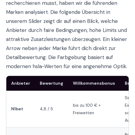
recherchieren musst, haben wir die führenden
Marken analysiert. Die folgende Übersicht in
unserem Slider zeigt dir auf einen Blick, welche
Anbieter durch faire Bedingungen, hohe Limits und
attraktive Zusatzleistungen überzeugen. Ein kleiner
Arrow neben jeder Marke führt dich direkt zur
Detailbewertung. Die Farbgebung basiert auf
modernen hsla-Werten für eine angenehme Optik.
Anbieter
Bewertung
Willkommensbonus
Beso
Sehr
bis zu 100 € +
Einsa
N1bet
4,8 / 5
Freiwetten
schne
Ausz
Breit