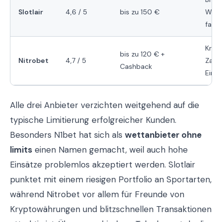
Slotlair
4,6 / 5
bis zu 150 €
Wett
fair
Kryp
bis zu 120 € +
Nitrobet
4,7 / 5
Zahlu
Cashback
Eins
Alle drei Anbieter verzichten weitgehend auf die
typische Limitierung erfolgreicher Kunden.
Besonders N1bet hat sich als
wettanbieter ohne
limits
einen Namen gemacht, weil auch hohe
Einsätze problemlos akzeptiert werden. Slotlair
punktet mit einem riesigen Portfolio an Sportarten,
während Nitrobet vor allem für Freunde von
Kryptowährungen und blitzschnellen Transaktionen