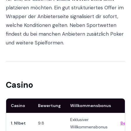
platzieren möchten. Ein gut strukturiertes Offer im
Wrapper der Anbieterseite signalisiert dir sofort,
welche Konditionen gelten. Neben Sportwetten
findest du bei manchen Anbietern zusätzlich Poker
und weitere Spielformen.
Casino
Casino
Bewertung
Willkommensbonus
Exklusiver
1. N1bet
9.8
Besu
Willkommensbonus