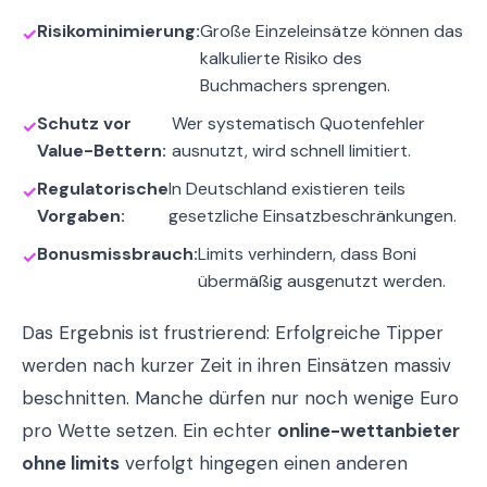
Risikominimierung:
Große Einzeleinsätze können das
kalkulierte Risiko des
Buchmachers sprengen.
Schutz vor
Wer systematisch Quotenfehler
Value-Bettern:
ausnutzt, wird schnell limitiert.
Regulatorische
In Deutschland existieren teils
Vorgaben:
gesetzliche Einsatzbeschränkungen.
Bonusmissbrauch:
Limits verhindern, dass Boni
übermäßig ausgenutzt werden.
Das Ergebnis ist frustrierend: Erfolgreiche Tipper
werden nach kurzer Zeit in ihren Einsätzen massiv
beschnitten. Manche dürfen nur noch wenige Euro
pro Wette setzen. Ein echter
online-wettanbieter
ohne limits
verfolgt hingegen einen anderen