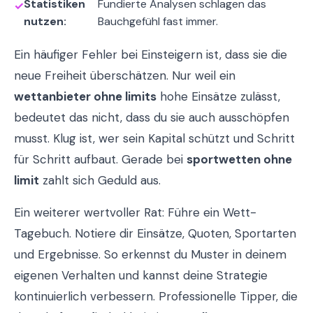
Statistiken
Fundierte Analysen schlagen das
nutzen:
Bauchgefühl fast immer.
Ein häufiger Fehler bei Einsteigern ist, dass sie die
neue Freiheit überschätzen. Nur weil ein
wettanbieter ohne limits
hohe Einsätze zulässt,
bedeutet das nicht, dass du sie auch ausschöpfen
musst. Klug ist, wer sein Kapital schützt und Schritt
für Schritt aufbaut. Gerade bei
sportwetten ohne
limit
zahlt sich Geduld aus.
Ein weiterer wertvoller Rat: Führe ein Wett-
Tagebuch. Notiere dir Einsätze, Quoten, Sportarten
und Ergebnisse. So erkennst du Muster in deinem
eigenen Verhalten und kannst deine Strategie
kontinuierlich verbessern. Professionelle Tipper, die