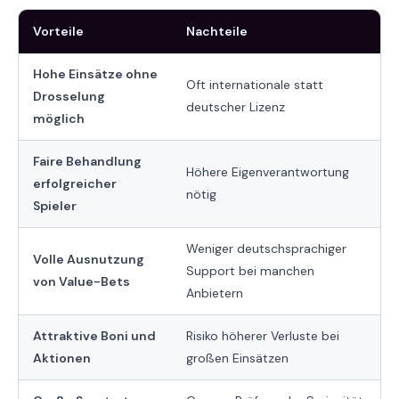
Vorteile
Nachteile
Hohe Einsätze ohne
Oft internationale statt
Drosselung
deutscher Lizenz
möglich
Faire Behandlung
Höhere Eigenverantwortung
erfolgreicher
nötig
Spieler
Weniger deutschsprachiger
Volle Ausnutzung
Support bei manchen
von Value-Bets
Anbietern
Attraktive Boni und
Risiko höherer Verluste bei
Aktionen
großen Einsätzen