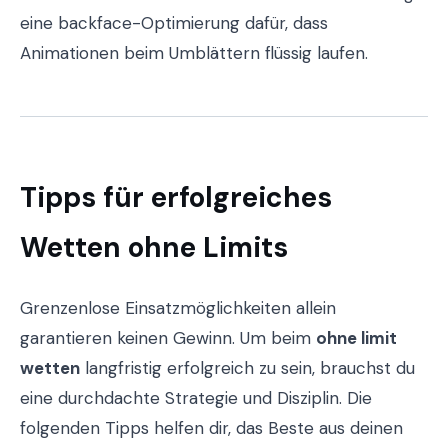
eine backface-Optimierung dafür, dass
Animationen beim Umblättern flüssig laufen.
Tipps für erfolgreiches
Wetten ohne Limits
Grenzenlose Einsatzmöglichkeiten allein
garantieren keinen Gewinn. Um beim
ohne limit
wetten
langfristig erfolgreich zu sein, brauchst du
eine durchdachte Strategie und Disziplin. Die
folgenden Tipps helfen dir, das Beste aus deinen