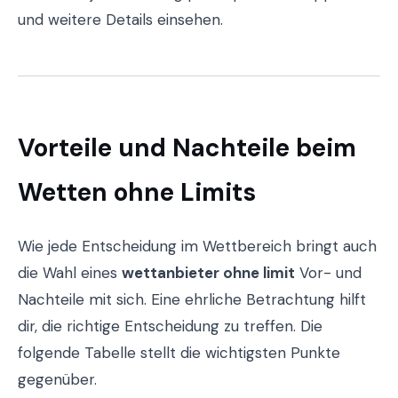
und weitere Details einsehen.
Vorteile und Nachteile beim
Wetten ohne Limits
Wie jede Entscheidung im Wettbereich bringt auch
die Wahl eines
wettanbieter ohne limit
Vor- und
Nachteile mit sich. Eine ehrliche Betrachtung hilft
dir, die richtige Entscheidung zu treffen. Die
folgende Tabelle stellt die wichtigsten Punkte
gegenüber.